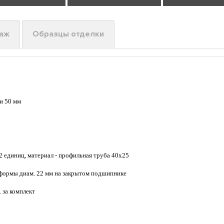
таж
Образцы отделки
и 50 мм
2 единиц, материал - профильная труба 40х25
формы диам. 22 мм на закрытом подшипнике
 за комплект