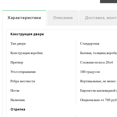
Характеристики
Описание
Доставка, мон
Конструкция двери
Тип двери
Стандартная
Конструкция коробки
Базовая, толщина коробк
Притвор
Стальная полоса 20х4
Угол открывания
180 градусов
Ребра жесткости
Вертикальные, не менее 
Петли
Европетли каплевидной 
Наличник
Опционально от 700 руб.
Отделка