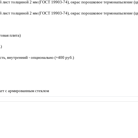
й лист толщиной 2 мм (ГОСТ 19903-74), окрас порошковое термонапыление (цв
й лист толщиной 2 мм (ГОСТ 19903-74), окрас порошковое термонапыление (цв
товая плита)
)
ть, внутренний - опционально (+400 руб.)
ет с армированным стеклом