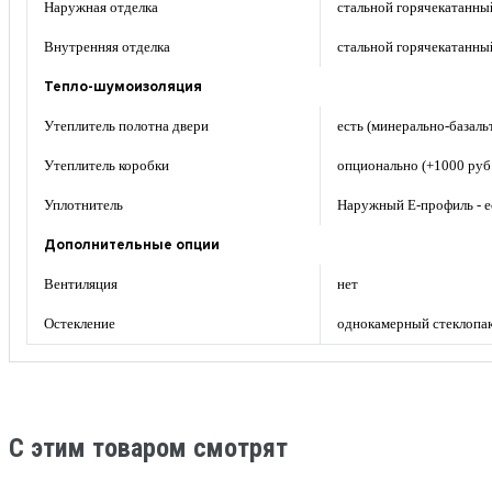
Наружная отделка
стальной горячекатанны
Внутренняя отделка
стальной горячекатанны
Тепло-шумоизоляция
Утеплитель полотна двери
есть (минерально-базаль
Утеплитель коробки
опционально (+1000 руб.
Уплотнитель
Наружный Е-профиль - ес
Дополнительные опции
Вентиляция
нет
Остекление
однокамерный стеклопак
C этим товаром смотрят