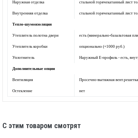
Наружная отделка
стальной горячекатанный лист то
Внутренняя отделка
стальной горячекатанный лист то
Тепло-шумоизоляция
Утеплитель полотна двери
есть (минерально-базальтовая пли
Утеплитель коробки
опционально (+1000 руб.)
Уплотнитель
Наружный Е-профиль - есть, внут
Дополнительные опции
Вентиляция
Просечно-вытяжная вент.решетка
Остекление
нет
C этим товаром смотрят