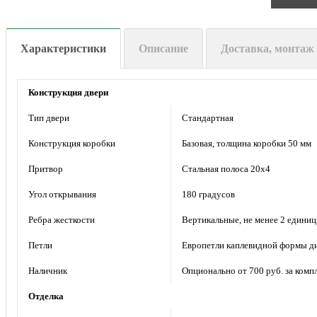
Характеристики
Описание
Доставка, монтаж
Конструкция двери
Тип двери
Стандартная
Конструкция коробки
Базовая, толщина коробки 50 мм
Притвор
Стальная полоса 20х4
Угол открывания
180 градусов
Ребра жесткости
Вертикальные, не менее 2 единиц
Петли
Европетли каплевидной формы ди
Наличник
Опционально от 700 руб. за комп
Отделка