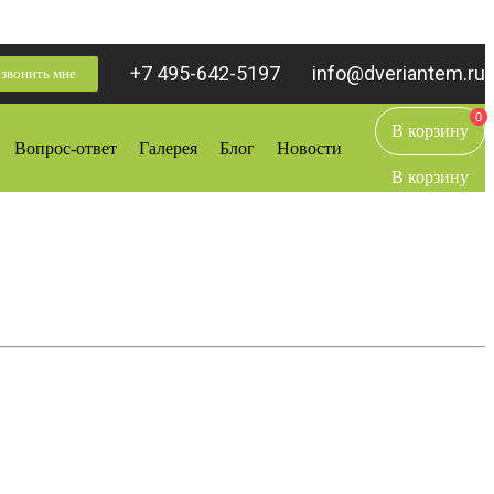
+7 495-642-5197
info@dveriantem.ru
звонить мне
0
0
В корзину
Вопрос-ответ
Галерея
Блог
Новости
В корзину