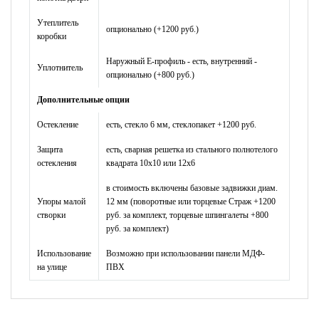
Утеплитель
опционально (+1200 руб.)
коробки
Наружный Е-профиль - есть, внутренний -
Уплотнитель
опционально (+800 руб.)
Дополнительные опции
Остекление
есть, стекло 6 мм, стеклопакет +1200 руб.
Защита
есть, сварная решетка из стального полнотелого
остекления
квадрата 10х10 или 12х6
в стоимость включены базовые задвижки диам.
Упоры малой
12 мм (поворотные или торцевые Страж +1200
створки
руб. за комплект, торцевые шпингалеты +800
руб. за комплект)
Использование
Возможно при использовании панели МДФ-
на улице
ПВХ