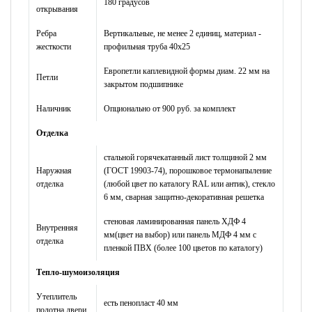
180 градусов
открывания
Ребра
Вертикальные, не менее 2 единиц, материал -
жесткости
профильная труба 40х25
Европетли каплевидной формы диам. 22 мм на
Петли
закрытом подшипнике
Наличник
Опционально от 900 руб. за комплект
Отделка
стальной горячекатанный лист толщиной 2 мм
Наружная
(ГОСТ 19903-74), порошковое термонапыление
отделка
(любой цвет по каталогу RAL или антик), стекло
6 мм, сварная защитно-декоративная решетка
стеновая ламинированная панель ХДФ 4
Внутренняя
мм(цвет на выбор) или панель МДФ 4 мм с
отделка
пленкой ПВХ (более 100 цветов по каталогу)
Тепло-шумоизоляция
Утеплитель
есть пенопласт 40 мм
полотна двери