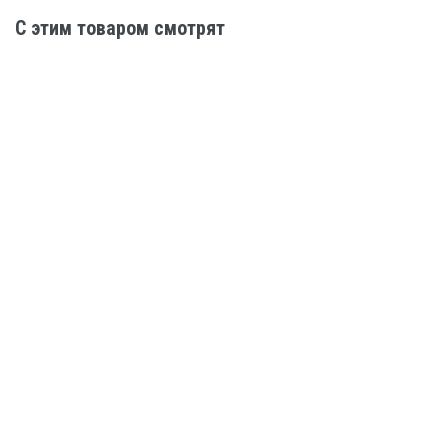
C этим товаром смотрят
Стальная дверь МДФ-ПВХ №26
АРТИКУЛ: PVH-26
Наружная отделка: МДФ 4 мм
Внутренняя отделка: МДФ-ПВХ
Цена: 29 500
В КОРЗИНУ
КУПИТЬ В 1 КЛИК
Стальная дверь ламинат №4-5