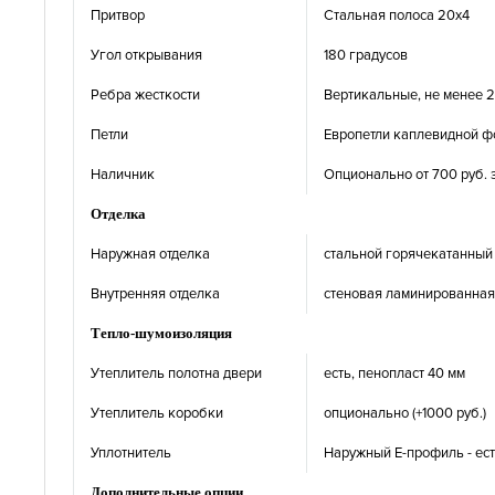
Притвор
Стальная полоса 20х4
Угол открывания
180 градусов
Ребра жесткости
Вертикальные, не менее 2
Петли
Европетли каплевидной ф
Наличник
Опционально от 700 руб. 
Отделка
Наружная отделка
стальной горячекатанный 
Внутренняя отделка
стеновая ламинированная 
Тепло-шумоизоляция
Утеплитель полотна двери
есть, пенопласт 40 мм
Утеплитель коробки
опционально (+1000 руб.)
Уплотнитель
Наружный Е-профиль - есть
Дополнительные опции