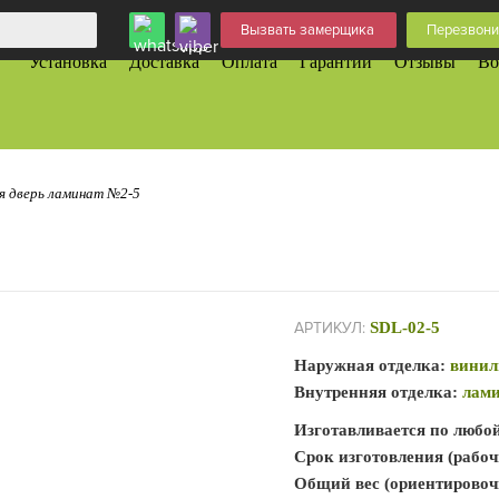
Вызвать замерщика
Перезвони
Установка
Доставка
Оплата
Гарантии
Отзывы
Во
я дверь ламинат №2-5
АРТИКУЛ:
SDL-02-5
Наружная отделка:
винил
Внутренняя отделка:
лам
Изготавливается по любо
Срок изготовления (рабоч
Общий вес (ориентировоч