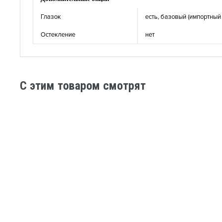
Глазок
есть, базовый (импортный 
Остекление
нет
C этим товаром смотрят
Стальная дверь ламинат №2-4
Стальная 
-9%