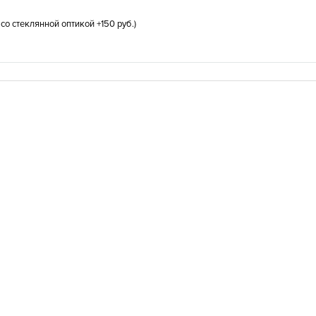
со стеклянной оптикой +150 руб.)
дверь МДФ-ПВХ №31
Стальная дверь МДФ-ПВХ №26