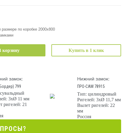
 размере по коробке 2000х800
замками
В корзину
Купить в 1 клик
ний замок:
Нижний замок:
Бордер) 799
ПРО-САМ 78915
 сувальдный
Тип: цилиндровый
лей: 3хØ 11 мм
Ригелей: 3хØ 11,7 мм
т ригелей: 21
Вылет ригелей: 22
мм
ия
Россия
ОПРОСЫ?