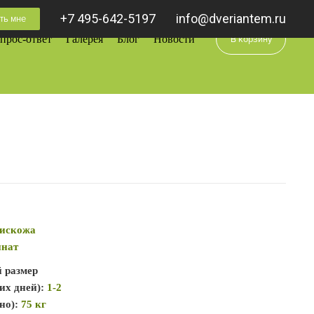
+7 495-642-5197
info@dveriantem.ru
ть мне
0
прос-ответ
Галерея
Блог
Новости
В корзину
искожа
инат
й размер
их дней):
1-2
но):
75 кг