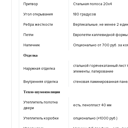
Притвор
Стальная полоса 20х4
Угол открывания
180 градусов
Ребра жесткости
Вертикальные, не менее 2 един
Петли
Европетли каплевидной формы 
Наличник
Опционально от 700 руб. за ко
Отделка
стальной горячекатанный лист 
Наружная отделка
элементы, патирование
Внутренняя отделка
стеновая ламинированная панел
Тепло-шумоизоляция
Утеплитель полотна
есть, пенопласт 40 мм
двери
Утеплитель коробки
опционально (+1000 руб.)