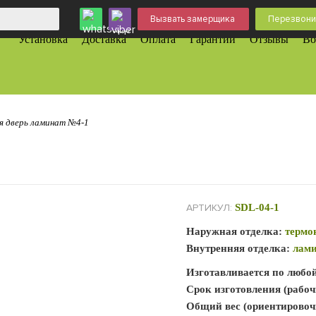
Вызвать замерщика
Перезвони
Установка
Доставка
Оплата
Гарантии
Отзывы
Во
я дверь ламинат №4-1
АРТИКУЛ:
SDL-04-1
Наружная отделка:
термо
Внутренняя отделка:
лам
Изготавливается по любо
Срок изготовления (рабоч
Общий вес (ориентировоч