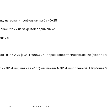
иц, материал - профильная труба 40х25
диам. 22 мм на закрытом подшипнике
мплект
толщиной 2 мм (ГОСТ 19903-74), порошковое термонапыление (любой цвет
ь ХДФ 4 мм(цвет на выбор) или панель МДФ 4 мм с пленкой ПВХ (более 10