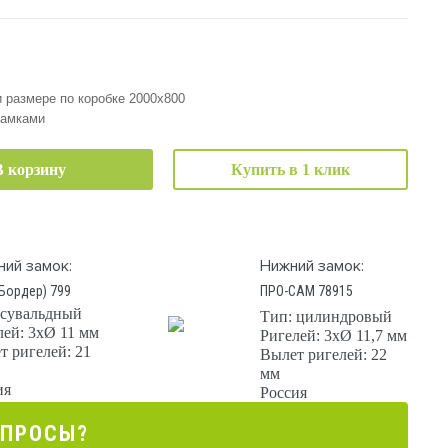
 размере по коробке 2000х800
замками
В корзину
Купить в 1 клик
ний замок:
Нижний замок:
Бордер) 799
ПРО-САМ 78915
 сувальдный
Тип: цилиндровый
лей: 3хØ 11 мм
Ригелей: 3хØ 11,7 мм
т ригелей: 21
Вылет ригелей: 22
мм
ия
Россия
ОПРОСЫ?