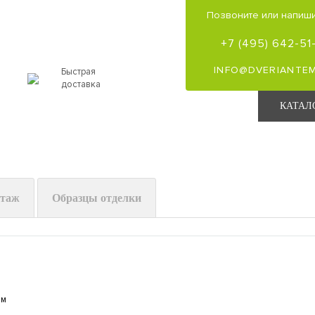
Позвоните или напиши
+7 (495) 642-51
INFO@DVERIANTEM
Быстрая
доставка
КАТАЛ
нтаж
Образцы отделки
мм