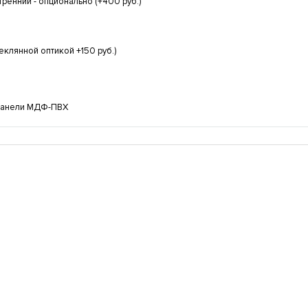
тренний - опционально (+400 руб.)
еклянной оптикой +150 руб.)
панели МДФ-ПВХ
верь ламинат №2
Стальная дверь МДФ-ПВХ №15
ХИТ