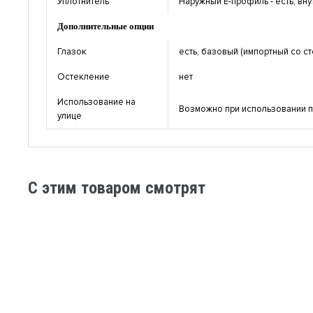
Уплотнитель
Наружный Е-профиль - есть, вну
Дополнительные опции
Глазок
есть, базовый (импортный со ст
Остекление
нет
Использование на
Возможно при использовании 
улице
C этим товаром смотрят
Стальная дверь ламинат №4-3
Стальная д