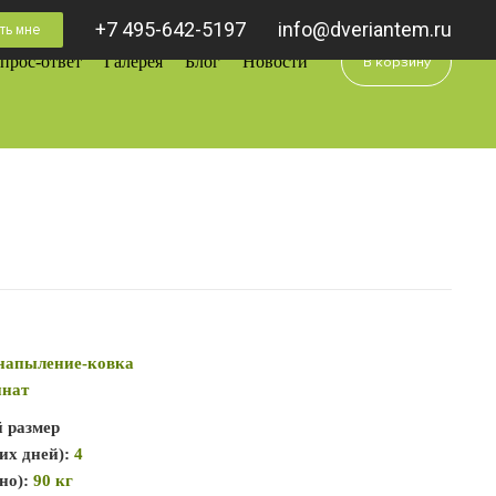
+7 495-642-5197
info@dveriantem.ru
ть мне
0
прос-ответ
Галерея
Блог
Новости
В корзину
напыление-ковка
инат
й размер
их дней):
4
но):
90 кг