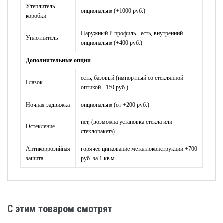
Утеплитель
опционально (+1000 руб.)
коробки
Наружный Е-профиль - есть, внутренний -
Уплотнитель
опционально (+400 руб.)
Дополнительные опции
есть, базовый (импортный со стеклянной
Глазок
оптикой +150 руб.)
Ночная задвижка
опционально (от +200 руб.)
нет, (возможна установка стекла или
Остекление
стеклопакета)
Антикоррозийная
горячее цинкование металлоконструкции +700
защита
руб. за 1 кв.м.
C этим товаром смотрят