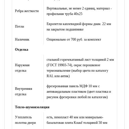
Вертикальные, не менее 2 единиц, материал -
Ребра жесткости
профильная труба 40х25
Европетли каплевидной формы диам. 22 мм
Петли
на закрытом подшипнике
Наличник
Опционально от 700 руб. за комплект
Отделка
стальной горячекатанный лист толщиной 2 мм
Наружная
(ГОСТ 19903-74), окрас порошковое
отделка
термонапыление (выбор цвета по каталогу
RAL или антик)
фрезерованная панель МДФ 10 мм с
Внутренняя
антивандальным пластиком (цвет пластика и
отделка
рисунок фрезеровки любой по каталогам)
Тепло-шумоизоляция
Утеплитель
есть, пенопласт 40 мм или минерально-
полотна двери
базальтовая плита Knauf толщиной 50 мм