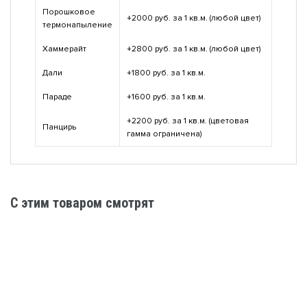
Порошковое
+2000 руб. за 1 кв.м. (любой цвет)
термонапыление
Хаммерайт
+2800 руб. за 1 кв.м. (любой цвет)
Дали
+1800 руб. за 1 кв.м.
Параде
+1600 руб. за 1 кв.м.
+2200 руб. за 1 кв.м. (цветовая
Панцирь
гамма ограничена)
C этим товаром смотрят
Решетка оконная № 66
АРТИКУЛ: D-06