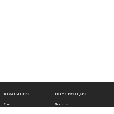
АРТИКУЛ: D-03
Тип: сварные
Оконные
Цена: 3 900
В КОРЗИНУ
КУПИТЬ В 1 КЛИК
Решетка оконная № 65
АРТИКУЛ: D-05
КОМПАНИЯ
ИНФОРМАЦИЯ
Тип: сварные
Оконные
О нас
Доставка
Контакты
Оплата