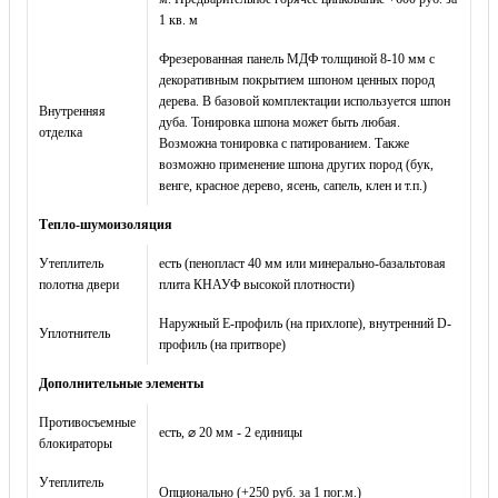
1 кв. м
Фрезерованная панель МДФ толщиной 8-10 мм с
декоративным покрытием шпоном ценных пород
дерева. В базовой комплектации используется шпон
Внутренняя
дуба. Тонировка шпона может быть любая.
отделка
Возможна тонировка с патированием. Также
возможно применение шпона других пород (бук,
венге, красное дерево, ясень, сапель, клен и т.п.)
Тепло-шумоизоляция
Утеплитель
есть (пенопласт 40 мм или минерально-базальтовая
полотна двери
плита КНАУФ высокой плотности)
Наружный Е-профиль (на прихлопе), внутренний D-
Уплотнитель
профиль (на притворе)
Дополнительные элементы
Противосъемные
есть, ⌀ 20 мм - 2 единицы
блокираторы
Утеплитель
Опционально (+250 руб. за 1 пог.м.)