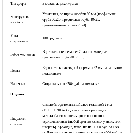
Тип двери
Базовая, двухконтурная
Усиленная, толщина коробки 80 мм (профильная
Конструкция
труба 50х25, профильная труба 40х25,
коробки
промежуточная полоса 20х4)
Угол
180 градусов
открывания
Вертикальные, не менее 2 единиц, материал -
Ребра жесткости
профильная труба 40х25х1,8
Европетли каплевидной формы ⌀ 22 мм на закрытом
Петли
подшипнике
Наличник
Опционально от 700 руб. за комплект
Отделка
стальной горячекатанный лист толщиной 2 мм
(ГОСТ 19903-74), декоративная раскладка
металлобагетом, полимерное порошковое
Наружная
термонапыление (любой цвет по каталогу антик или
отделка
шагрень). Крокодил, муар, шелк +1000 руб. за 1 кв.
м. Предварительное горячее цинкование +600 руб. за