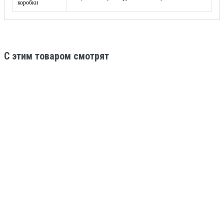
коробки
C этим товаром смотрят
Дверь с металлофиленкой MFL-18
АРТИКУЛ: MFL-18
Наружная отделка: термонапыление
Внутренняя отделка: МДФ-ПВХ
Цена: 47 500
В КОРЗИНУ
КУПИТЬ В 1 КЛИК