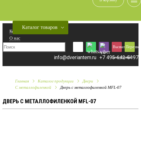
В корзину
Каталог товаров
Контакты
О нас
Вызвать
Перезво
info@dveriantem.ru
+7 495-642-5197
замерщика
мне
Главная
Каталог продукции
Двери
C металлофиленкой
Дверь с металлофиленкой MFL-07
ДВЕРЬ С МЕТАЛЛОФИЛЕНКОЙ MFL-07