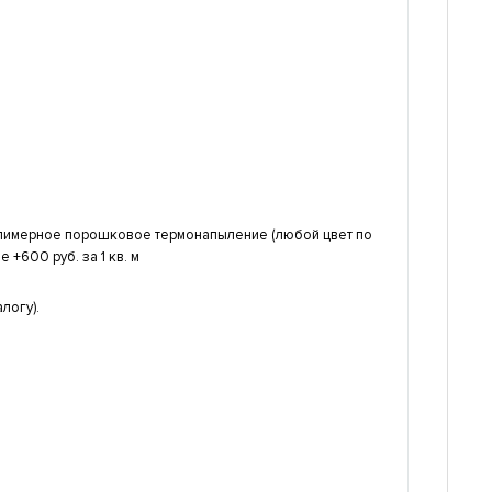
полимерное порошковое термонапыление (любой цвет по
 +600 руб. за 1 кв. м
логу).