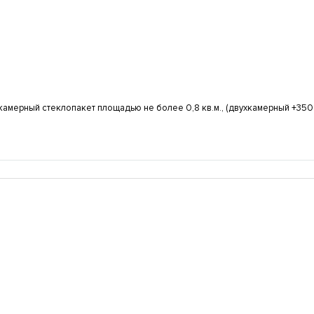
амерный стеклопакет площадью не более 0,8 кв.м., (двухкамерный +3500
таллофиленкой MFL-10
Дверь с металлофиленкой MFL-