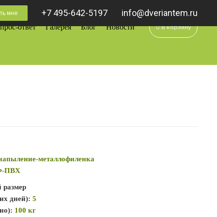
+7 495-642-5197
info@dveriantem.ru
ть мне
0
прос-ответ
Галерея
Блог
Новости
В корзину
напыление-металлофиленка
-ПВХ
й размер
их дней):
5
но):
100 кг