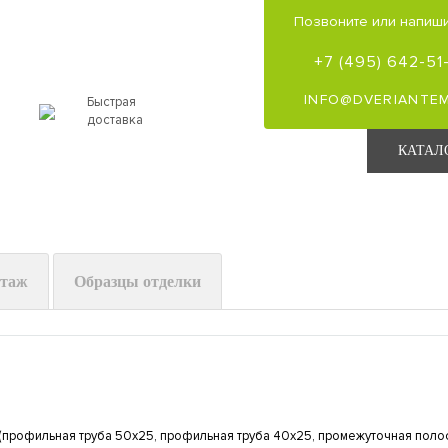
Позвоните или напиши
+7 (495) 642-51
INFO@DVERIANTEM
Быстрая
доставка
КАТАЛ
нтаж
Образцы отделки
(профильная труба 50х25, профильная труба 40х25, промежуточная поло