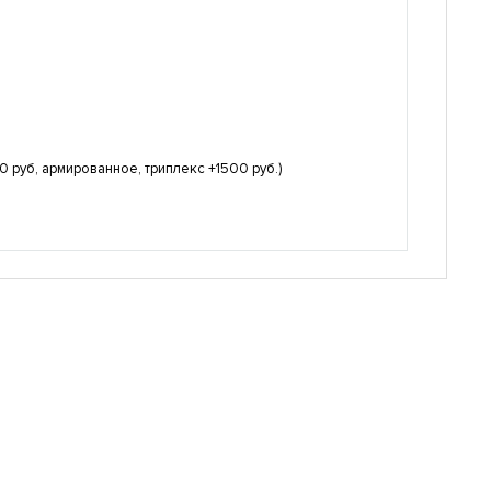
 руб, армированное, триплекс +1500 руб.)
05
Дверь с металлофиленкой MFL-15