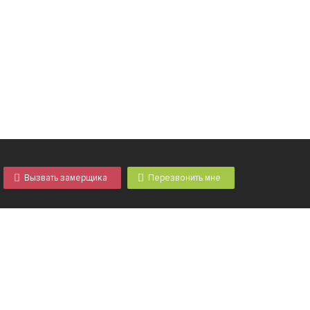
АРТИКУЛ: SDL-06-1
ние
Наружная отделка: термонапыление
Вызвать замерщика
Перезвонить мне
Внутренняя отделка: ламинат
Возникли вопросы? Не нашли, что искали?
Цена: 25 200
Звоните, мы постараемся Вам помочь
+7 495-642-5197
В КОРЗИНУ
ИТЬ В 1
КУПИТЬ В 1
info@dveriantem.ru
КЛИК
КЛИК