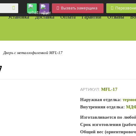
Вызвать замерщика
Перезвони
Установка
Доставка
Оплата
Гарантии
Отзывы
Во
Дверь с металлофиленкой MFL-17
7
АРТИКУЛ:
MFL-17
Наружная отделка:
термо
Внутренняя отделка:
МДФ
Изготавливается по любо
Срок изготовления (рабоч
Общий вес (ориентировоч