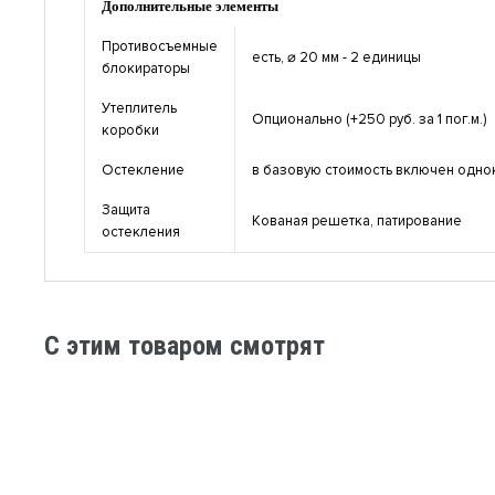
Дополнительные элементы
Противосъемные
есть, ⌀ 20 мм - 2 единицы
блокираторы
Утеплитель
Опционально (+250 руб. за 1 пог.м.)
коробки
Остекление
в базовую стоимость включен однок
Защита
Кованая решетка, патирование
остекления
C этим товаром смотрят
Дверь с металлофиленкой MFL-06
Дверь с ме