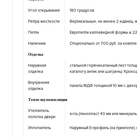
Угол открывания
180 градусов
Ребра жесткости
Вертикальные, не менее 2 единиц, м
Петли
Европетли каплевидной формы ⌀ 22
Наличник
Опционально от 700 руб. за компле
Отделка
Наружная
стальной горячекатанный лист тол
отделка
каталогу антик или шагрень). Крокод
Внутренняя
панель МДФ толщиной 10 мм с декор
отделка
Тепло-шумоизоляция
Утеплитель
есть (пенопласт 40 мм или минерал
полотна двери
Уплотнитель
Наружный Е-профиль (на прихлопе), 