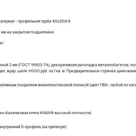
атериал - профильная труба 40х25х1,8
 мм на закрытом подшипнике
кт
щиной 2 мм (ГОСТ 19903-74), декоративная раскладка металлобагетом, 
ил, муар, шелк +1000 руб. за 1 кв. м. Предварительное горячее цинкование
ативным покрытием винилпластиковой пленкой (цвет ПВХ - любой по ката
ьно-базальтовая плита КНАУФ высокой плотности)
внутренний D-профиль (на притворе)