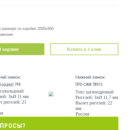
 размере по коробке 2000х800
замками
В корзину
Купить в 1 клик
ний замок:
Нижний замок:
Бордер) 799
ПРО-САМ 78915
 сувальдный
Тип: цилиндровый
лей: 3хØ 11 мм
Ригелей: 3хØ 11,7 мм
т ригелей: 21
Вылет ригелей: 22
мм
ия
Россия
ОПРОСЫ?