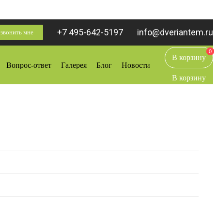
+7 495-642-5197
info@dveriantem.ru
звонить мне
0
0
В корзину
Вопрос-ответ
Галерея
Блог
Новости
В корзину