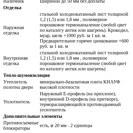
Наличник
Шириной до 50 мм без доплаты
Отделка
стальной холоднокатанный лист толщиной
1,2 (1,5) или 1,8 мм , полимерное
порошковое термонапыление (любой цвет
Наружная
по каталогу антик или шагрень). Крокодил,
отделка
муар, шелк +1000 руб. за 1 кв. м.
Предварительное горячее цинкование +600
руб. за 1 кв. м
стальной холоднокатанный лист толщиной
Внутренняя
1,2 (1,5) или 1,8 мм , полимерное
отделка
порошковое термонапыление (любой цвет
по каталогу антик или шагрень)
Тепло-шумоизоляция
Утеплитель
минерально-базальтовая плита КНАУФ
полотна двери
высокой плотности
Наружный Е-профиль (на прихлопе),
внутренний D-профиль (на притворе),
Уплотнитель
терморасширяющийся противодымный
уплотнитель
Дополнительные элементы
Противосъемные
есть, ⌀ 20 мм - 2 единицы
блокираторы