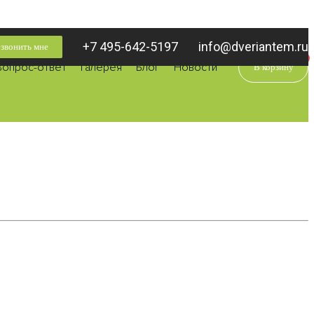
+7 495-642-5197
info@dveriantem.ru
звонить мне
0
Вопрос-ответ
Галерея
Блог
Новости
В корзину