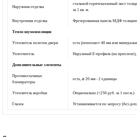
стальной горячекатанный лист толщи
Наружная отделка
за 1 кв. м.
Внутренняя отделка
Фрезерованная панель МДФ толщиной
Тепло-шумоизоляция
Утеплитель полотна двери
есть (пенопласт 40 мм или минераль
Уплотнитель
Наружный Е-профиль (на прихлопе),
Дополнительные элементы
Противосъемные
есть, ⌀ 20 мм - 2 единицы
блокираторы
Утеплитель коробки
Опционально (+250 руб. за 1 пог.м.)
Глазок
Устанавливается по запросу (без доп