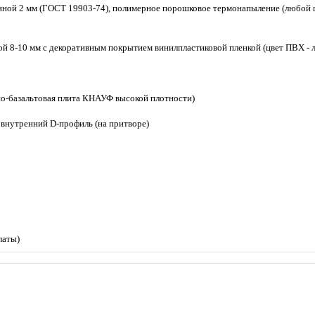
ной 2 мм (ГОСТ 19903-74), полимерное порошковое термонапыление (любой цве
 8-10 мм с декоративным покрытием винилпластиковой пленкой (цвет ПВХ - л
но-базальтовая плита КНАУФ высокой плотности)
 внутренний D-профиль (на притворе)
латы)