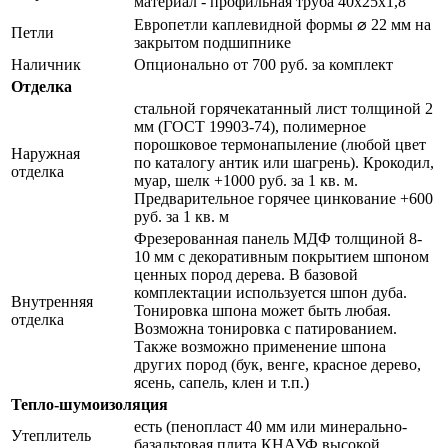
материал - профильная труба 40х25х1,8
Европетли каплевидной формы ⌀ 22 мм на
Петли
закрытом подшипнике
Наличник
Опционально от 700 руб. за комплект
Отделка
стальной горячекатанный лист толщиной 2
мм (ГОСТ 19903-74), полимерное
порошковое термонапыление (любой цвет
Наружная
по каталогу антик или шагрень). Крокодил,
отделка
муар, шелк +1000 руб. за 1 кв. м.
Предварительное горячее цинкование +600
руб. за 1 кв. м
Фрезерованная панель МДФ толщиной 8-
10 мм с декоративным покрытием шпоном
ценных пород дерева. В базовой
комплектации используется шпон дуба.
Внутренняя
Тонировка шпона может быть любая.
отделка
Возможна тонировка с патированием.
Также возможно применение шпона
других пород (бук, венге, красное дерево,
ясень, сапель, клен и т.п.)
Тепло-шумоизоляция
есть (пенопласт 40 мм или минерально-
Утеплитель
базальтовая плита КНАУФ высокой