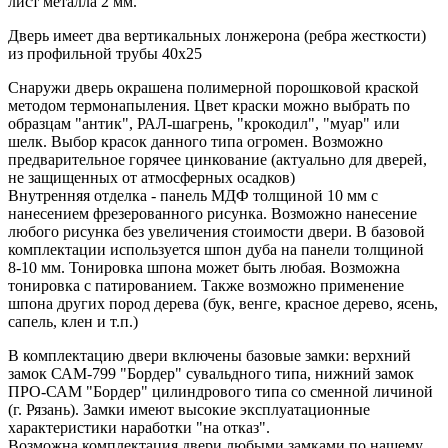
лист металла 2 мм.
Дверь имеет два вертикальных лонжерона (ребра жесткости)
из профильной трубы 40х25
Снаружи дверь окрашена полимерной порошковой краской
методом термонапыления. Цвет краски можно выбрать по
образцам "антик", РАЛ-шагрень, "крокодил", "муар" или
шелк. Выбор красок данного типа огромен. Возможно
предварительное горячее цинкование (актуально для дверей,
не защищенных от атмосферных осадков)
Внутренняя отделка - панель МДФ толщиной 10 мм с
нанесением фрезерованного рисунка. Возможно нанесение
любого рисунка без увеличения стоимости двери. В базовой
комплектации используется шпон дуба на панели толщиной
8-10 мм. Тонировка шпона может быть любая. Возможна
тонировка с патированием. Также возможно применение
шпона других пород дерева (бук, венге, красное дерево, ясень,
сапель, клен и т.п.)
В комплектацию двери включены базовые замки: верхний
замок САМ-799 "Бордер" сувальдного типа, нижний замок
ПРО-САМ "Бордер" цилиндрового типа со сменной личиной
(г. Рязань). Замки имеют высокие эксплуатационные
характеристики наработки "на отказ".
Возможна комплектация двери любыми замками по нашему