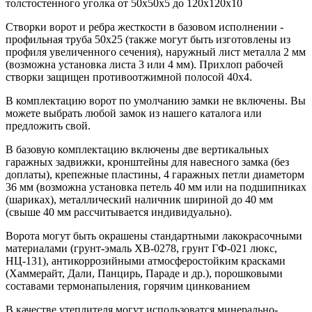
толстостенного уголка от 50х50х5 до 120х120х10
Створки ворот и ребра жесткости в базовом исполнении -
профильная труба 50х25 (также могут быть изготовлены из
профиля увеличенного сечения), наружный лист металла 2 мм
(возможна установка листа 3 или 4 мм). Прихлоп рабочей
створки защищен противоотжимной полосой 40х4.
В комплектацию ворот по умолчанию замки не включены. Вы
можете выбрать любой замок из нашего каталога или
предложить свой.
В базовую комплектацию включены две вертикальных
гаражных задвижки, кронштейны для навесного замка (без
доплаты), крепежные пластины, 4 гаражных петли диаметорм
36 мм (возможна установка петель 40 мм или на подшипниках
(шариках), металлический наличник шириной до 40 мм
(свыше 40 мм рассчитывается индивидуально).
Ворота могут быть окрашены стандартными лакокрасочными
материалами (грунт-эмаль ХВ-0278, грунт ГФ-021 люкс,
НЦ-131), антикоррозийными атмосферостойким красками
(Хаммерайт, Дали, Панцирь, Параде и др.), порошковыми
составами термонапыления, горячим цинкованием
В качестве утеплителя могут использоватся минерально-