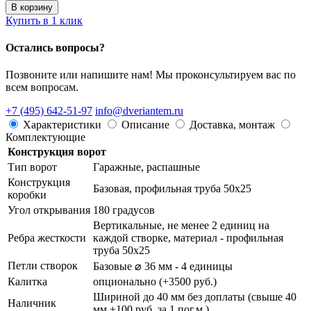
В корзину
Купить в 1 клик
Осталиcь вопросы?
Позвоните или напишите нам! Мы проконсультируем вас по
всем вопросам.
+7 (495) 642-51-97
info@dveriantem.ru
Характеристики
Описание
Доставка, монтаж
Комплектующие
Конструкция ворот
Тип ворот
Гаражные, распашные
Конструкция
Базовая, профильная труба 50х25
коробки
Угол открывания
180 градусов
Вертикальные, не менее 2 единиц на
Ребра жесткости
каждой створке, материал - профильная
труба 50х25
Петли створок
Базовые ⌀ 36 мм - 4 единицы
Калитка
опционально (+3500 руб.)
Шириной до 40 мм без доплаты (свыше 40
Наличник
мм +100 руб. за 1 пог.м.)