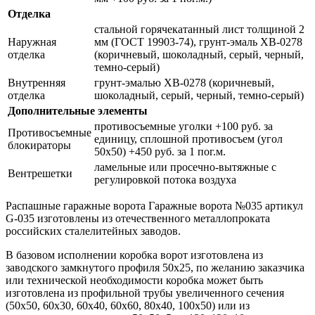
Отделка
стальной горячекатанный лист толщиной 2
Наружная
мм (ГОСТ 19903-74), грунт-эмаль ХВ-0278
отделка
(коричневый, шоколадный, серый, черный,
темно-серый)
Внутренняя
грунт-эмалью ХВ-0278 (коричневый,
отделка
шоколадный, серый, черный, темно-серый)
Дополнительные элементы
противосъемные уголки +100 руб. за
Противосъемные
единицу, сплошной противосъем (угол
блокираторы
50х50) +450 руб. за 1 пог.м.
ламельные или просечно-вытяжные с
Вентрешетки
регулировкой потока воздуха
Распашные гаражные ворота Гаражные ворота №035 артикул
G-035 изготовлены из отечественного металлопроката
российских сталелитейных заводов.
В базовом исполнении коробка ворот изготовлена из
заводского замкнутого профиля 50х25, по желанию заказчика
или технической необходимости коробка может быть
изготовлена из профильной трубы увеличенного сечения
(50х50, 60х30, 60х40, 60х60, 80х40, 100х50) или из