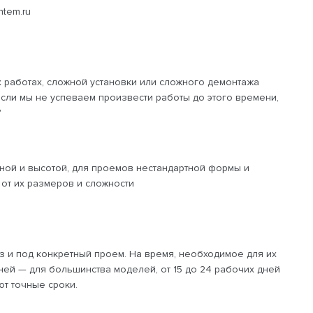
ntem.ru
х работах, сложной установки или сложного демонтажа
если мы не успеваем произвести работы до этого времени,
"
ной и высотой, для проемов нестандартной формы и
 от их размеров и сложности
аз и под конкретный проем. На время, необходимое для их
дней — для большинства моделей, от 15 до 24 рабочих дней
т точные сроки.