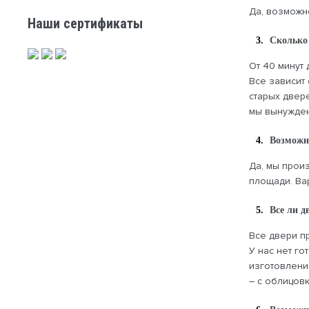
Да, возможно
Наши сертификаты
Сколько
От 40 минут д
Все зависит
старых двер
мы вынужден
Возможн
Да, мы прои
площади. Ва
Все ли д
Все двери пр
У нас нет г
изготовлени
– с облицов