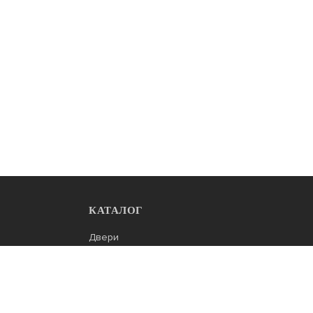
КАТАЛОГ
Двери
Решетчатые двери
Гаражные ворота
Садовые ворота