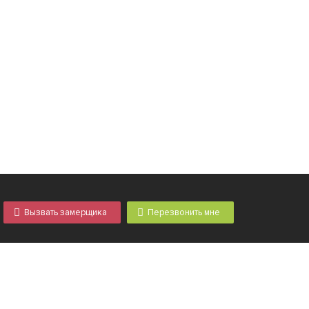
Вызвать замерщика
Перезвонить мне
Возникли вопросы? Не нашли, что искали?
Звоните, мы постараемся Вам помочь
+7 495-642-5197
info@dveriantem.ru