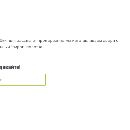
бки, для защиты от промерзание мы изготавливаем двери с
ьный "пирог" полотна
давайте!
с