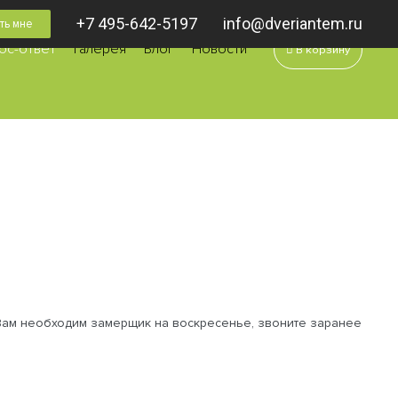
+7 495-642-5197
info@dveriantem.ru
ть мне
0
ос-ответ
Галерея
Блог
Новости
В корзину
 Вам необходим замерщик на воскресенье, звоните заранее