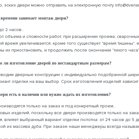
, эскиз двери можно отправить на электронную почту info@dveria
 времени занимает монтаж двери?
о 2 часов...
 от объема и сложности работ, при расширении проема, сварочны
ей время увеличивается, кроме того существует "время тишины", 
ы их приостановить, и продолжить после окончании "тихого часа
о ли изготовление дверей по нестандартным размерам?
зводим дверные конструкции с индивидуально подобранной шири
риант отделки на ваш выбор. Срок изготовления изделий зависит
вери есть в наличии или нужно ждать их изготовления?
оизводятся только на заказ и под конкретный проем...
отовых изделий, поскольку все двери производятся только на зак
я, влияет выбранный вариант отделки полотна: от 24 часов до 5 
кой из массива дуба. При заказе наши менеджеры всегда называю