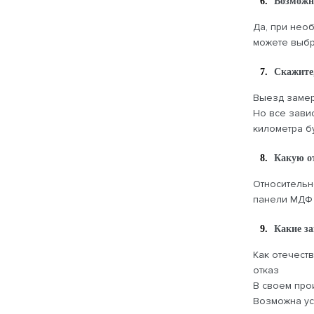
Возможн
Да, при необ
можете выбр
Скажите,
Выезд замерщ
Но все завис
километра бу
Какую о
Относительн
панели МДФ 
Какие з
Как отечест
отказ
В своем прои
Возможна ус