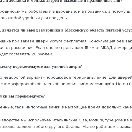
а ли доставка и монтаж дверей в выходные и праздничные дни?
ходимости мы работаем и в выходные, и в праздники, а потому дл
ать любой удобный для вас день.
 является ли выезд замерщика в Московскую область платной услуг
ика при заказе двери, услуга бесплатная. Консультация без зака
ит от расстояния. Если оно не превышает 15 км от МКАД, замерщ
дет составлять 20 рублей.
тделку порекомендуете для уличной двери?
о недорогой вариант - порошковое термонапыление. Для дверей
с атмосферостойкой пленкой винорит, либо массив дуба. Но он 
амки вы порекомедуете?
венные, так и импортные замки в настоящее время довольно каче
зводстве мы используем итальянские Cisa, Mottura, турецкие Kale
тановка замков любого другого бренда. Мы не работаем с замкам