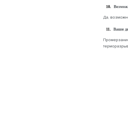
Возмож
Да, возможн
Ваши д
Промерзание
терморазрыв