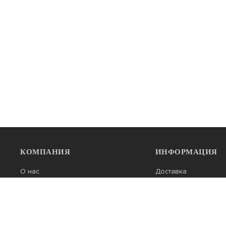
КОМПАНИЯ
ИНФОРМАЦИЯ
О нас
Доставка
Контакты
Оплата
Обратная связь
Гарантии
Новости
Вопрос-ответ